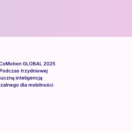
cja CoMotion GLOBAL 2025
 Podczas trzydniowej
uczną inteligencją
czalnego dla mobilności
tions and Exhibitions
tem, urbanistyką
wiciele firm zajmujących się