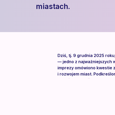
miastach.
Dziś, tj. 9 grudnia 2025 ro
— jedno z najważniejszych 
imprezy omówiono kwestie zw
i rozwojem miast. Podkreślo
nowej generacji.
Wydarzenie zorganizowała S
General Authority, SCEGA) 
i cyfryzacją. W CoMotion GL
nowoczesnym transportem.